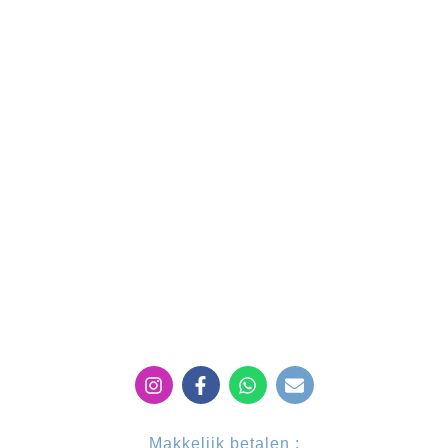
Contactformulier
UW REGIO
Luchthaventransfer
Favoriete ritten
Zakelijk vervoer
Veelgestelde vragen
Over ons
ONLINE
Instagram
Facebook-
Whatsapp
Envelope
f
Makkelijk betalen :