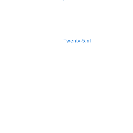
2024 © Schiphol Taxi Boeken. All Right Reserved.
Made by
Twenty-5.nl