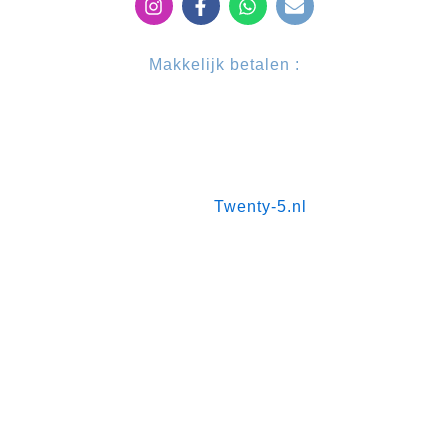
f
Makkelijk betalen :
2024 © Schiphol Taxi Boeken. All Right Reserved.
Made by
Twenty-5.nl